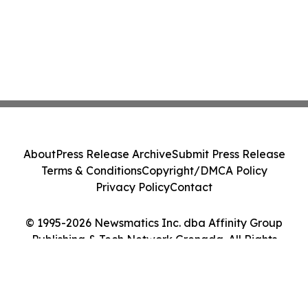
About
Press Release Archive
Submit Press Release
Terms & Conditions
Copyright/DMCA Policy
Privacy Policy
Contact
© 1995-2026 Newsmatics Inc. dba Affinity Group
Publishing & Tech Network Grenada. All Rights
Reserved.
Cookie Settings / Your Privacy Choices