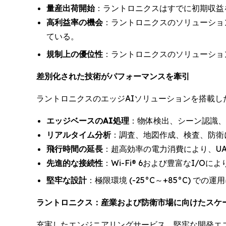
量産出荷開始
：ラントロニクスはすでに初期収益
高利益率の機会
：ラントロニクスのソリューショ
ている。
規制上の優位性
：ラントロニクスのソリューショ
差別化された技術がパフォーマンスを牽引
ラントロニクスのエッジAIソリューションを搭載
エッジベースのAI処理
：物体検出、シーン認識、
リアルタイム分析
：調査、地図作成、検査、防衛
飛行時間の延長
：超高効率の電力消費により、U
先進的な接続性
：Wi-Fi® 6および豊富なI/
堅牢な設計
：極限環境 (-25°C～+85°C) での運
ラントロニクス：産業および防衛市場に向けたスケ
充実したエンジニアリングサービス、堅牢な開発エコシステ