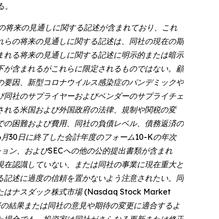
する。
での将来の見通しに関する記述が含まれており、これ
れらの将来の見通しに関する記述は、同社の現在の期
まれる将来の見通しに関する記述に明示的または暗示
下が含まれるがこれらに限定されるものではない。顧
の要因、新型コロナウイルス感染症のパンデミックや
び同社のサプライヤーおよびベンダーのサプライチェ
される米国および外国政府の法律、規制や関税の変
での困難および費用、同社の負債レベル、債務返済の
6月30日に終了した会計年度のフォーム10-Kの年次
ョン、およびSECへの他の公的提出書類が含まれ
現在認識していない、または同社の事業に現在重大と
る記述に過度の信頼を置かないよう注意されたい。同
株式市場 (Nasdaq Stock Market
際の結果または同社の意見や期待の変更に適合するよ
た場合でも、投資家は同社がさらなる更新または修正