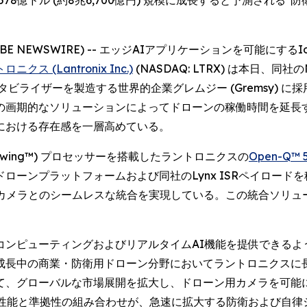
78億ドル (約8兆6,700億円) 規模に成長すると予測され
 (GLOBE NEWSWIRE) -- エッジAIアプリケーションを可
ニクス (Lantronix Inc.)
(NASDAQ: LTRX) は本日、
スタビライザーを製造する世界的企業グレムジー (Gremsy)
の画期的なソリューションによってドローンの稼働時間を延長
における存在感を一層高めている。
onwing™) プロセッサーを搭載したラントロニクスの
Open-Q™ 
プラットフォームおよび同社のLynx ISRペイロードを稼働させ
熱画像・可視カメラとのシームレスな統合を実現している。この統合
コンピューティングおよびリアルタイムAI機能を提供できるよ
成長中の商業・防衛用ドローン分野においてラントロニクスに
て、グローバルな市場展開を拡大し、ドローン用カメラを可能
I性能と準拠性の組み合わせが、急速に拡大する防衛および自律