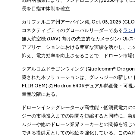
戦略的協業により、ラントロニクスは2030年までに5
長を目指す体制を確立
カリフォルニア州アーバイン発, Oct. 03, 2025
コネクティビティのグローバルリーダーである
ラントロ
無人航空機 (UAV) 向けの先進的なカメラジンバル
アプリケーションにおける豊富な実績を活かし、こ
抑え、電力効率を向上させることで、ドローン市場
クアルコムドラゴンウィング (Qualcomm® Drag
築された本ソリューションは、グレムジーの新しいドローン
FLIR OEM) のHadron 640Rデュアル
量産段階にある。
ドローンインテグレーターが高性能・低消費電力の
ジーの市場投入までの期間を短縮すると同時に、急
ムジーや他のドローン業界メーカーとの関係を通じ
できる提供元としての地位を強化している。このA