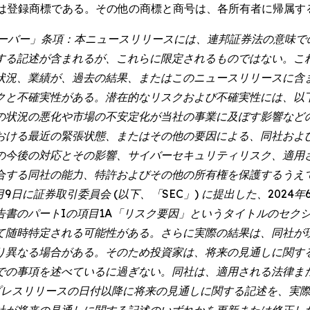
Lantronixは登録商標である。その他の商標と商号は、各所有者に帰属
ハーバー」条項：本ニュースリリースには、連邦証券法の意味
する記述が含まれるが、これらに限定されるものではない。こ
状況、業績が、過去の結果、またはこのニュースリリースに含
クと不確実性がある。潜在的なリスクおよび不確実性には、以
の状況の悪化や市場の不安定化が当社の事業に及ぼす影響など
おける最近の緊張状態、またはその他の要因による、同社およ
の今後の対応とその影響、サイバーセキュリティリスク、適用
合する同社の能力、特許およびその他の所有権を保護するうえ
9日に証券取引委員会 (以下、「SEC」) に提出した、2024年
書のパートIの項目1A「リスク要因」というタイトルのセクシ
て随時特定される可能性がある。さらに実際の結果は、同社が
り異なる場合がある。そのため投資家は、将来の見通しに関す
項を述べているに過ぎない。同社は、適用される法律またはナスダック
本プレスリリースの日付以降に将来の見通しに関する記述を、実
社が将来の見通しに関する記述のいずれかを更新または修正し