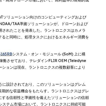
る*防衛・商用ドローン市場において、高利益率の長期的成
能にするIoTソリューション向けのコンピューティングおよび
同社のNDAA/TAA準拠ソリューションが、ドローンおよび
 に採用されたことを発表した。ラントロニクスはカメラ
すると同時に、処理タスクにおけるエネルギー消費を
5165RB
システム・オン・モジュール (SoM) 上に構
ており、テレダインFLIR OEM (Teledyne
ソリューションは現在、ラントロニクスの複数顧客により
うに設計されており、このソリューションはグレム
長期的な収益機会をもたらす。ラントロニクスはグレ
にする信頼性と準拠性を備えたソリューションの信頼
システム市場において、ラントロニクスに持続可能