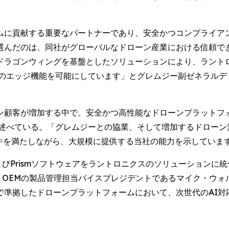
ムに貢献する重要なパートナーであり、安全かつコンプライア
選んだのは、同社がグローバルなドローン産業における信頼で
ゴンウィングを基盤としたソリューションにより、ラントロニクスは
のエッジ機能を可能にしています」とグレムジー副ゼネラルディレク
ン顧客が増加する中で、安全かつ高性能なドローンプラットフ
sare) は述べている。「グレムジーとの協業、そして増加するド
要件を満たしながら、大規模に提供する当社の能力を示していま
およびPrismソフトウェアをラントロニクスのソリューション
OEMの製品管理担当バイスプレジデントであるマイク・ウォルターズ 
で準拠したドローンプラットフォームにおいて、次世代のAI対