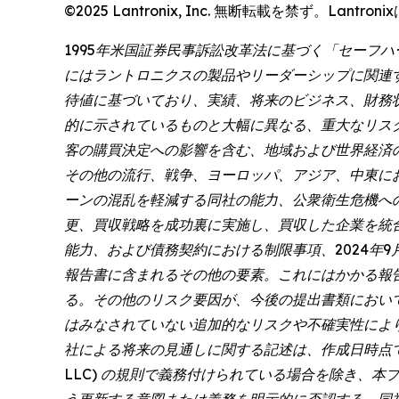
©2025 Lantronix, Inc. 無断転載を禁ず。
1995年米国証券民事訴訟改革法に基づく「セーフ
にはラントロニクスの製品やリーダーシップに関連
待値に基づいており、実績、将来のビジネス、財務
的に示されているものと大幅に異なる、重大なリス
客の購買決定への影響を含む、地域および世界経済
その他の流行、戦争、ヨーロッパ、アジア、中東に
ーンの混乱を軽減する同社の能力、公衆衛生危機へ
更、買収戦略を成功裏に実施し、買収した企業を統
能力、および債務契約における制限事項、2024年9月
報告書に含まれるその他の要素。これにはかかる報告
る。その他のリスク要因が、今後の提出書類におい
はみなされていない追加的なリスクや不確実性によ
社による将来の見通しに関する記述は、作成日時点での事
LLC) の規則で義務付けられている場合を除き、
う更新する意図または義務を明示的に否認する。同