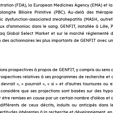
stration
(FDA), la
European Medicines Agency
(EMA) et l
gite Biliaire Primitive (PBC). Au-delà des thérapie
c dysfunction-associated steatohepatitis (MASH, autre
ux d’ammoniac dans le sang. GENFIT, installée à Lille, P
sdaq Global Select Market et sur le marché réglementé
n des actionnaires les plus importants de GENFIT avec un
ns prospectives à propos de GENFIT, y compris au sens où 
prospectives relatives à ses programmes de recherche et d
devrait », « pourrait », « si » et d’autres tournures ou ex
 considère que ses projections sont basées sur des hypo
 être remises en cause par un certain nombre d’aléas et d’
différents de ceux décrits, induits ou anticipés dans l
certitudes inhérentes à la recherche et développement, en c