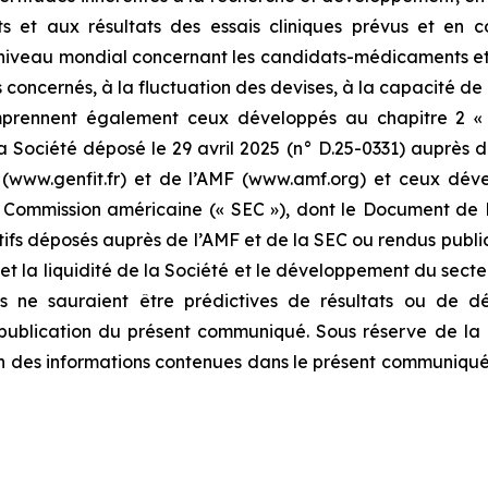
 et aux résultats des essais cliniques prévus et en co
niveau mondial concernant les candidats-médicaments et so
 concernés, à la fluctuation des devises, à la capacité de 
mprennent également ceux développés au chapitre 2 « 
Société déposé le 29 avril 2025 (n° D.25-0331) auprès de
T (www.genfit.fr) et de l’AMF (www.amf.org) et ceux dé
 Commission américaine (« SEC »), dont le Document d
fs déposés auprès de l’AMF et de la SEC ou rendus publics 
 et la liquidité de la Société et le développement du secte
les ne sauraient être prédictives de résultats ou de d
 publication du présent communiqué. Sous réserve de la 
des informations contenues dans le présent communiqué, q