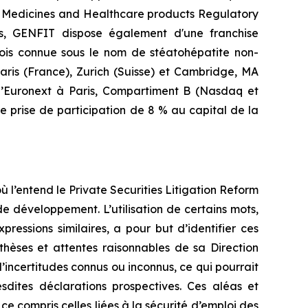
a
Medicines and Healthcare products Regulatory
s, GENFIT dispose également d'une franchise
fois connue sous le nom de stéatohépatite non-
aris (France), Zurich (Suisse) et Cambridge, MA
 d’Euronext à Paris, Compartiment B (Nasdaq et
e prise de participation de 8 % au capital de la
l’entend le Private Securities Litigation Reform
e développement. L’utilisation de certains mots,
pressions similaires, a pour but d’identifier ces
thèses et attentes raisonnables de sa Direction
incertitudes connus ou inconnus, ce qui pourrait
esdites déclarations prospectives. Ces aléas et
e compris celles liées à la sécurité d’emploi des