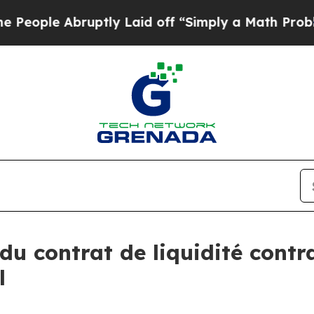
uptly Laid off “Simply a Math Problem
Dr. Abdul
 du contrat de liquidité contr
l