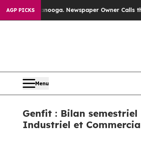
ttanooga. Newspaper Owner Calls the People Abr
AGP PICKS
Menu
Genfit : Bilan semestriel
Industriel et Commercia