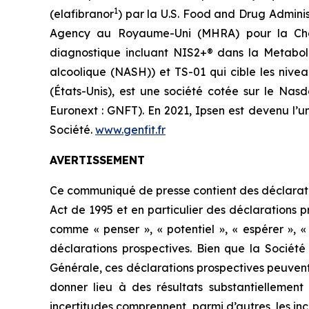
1
(elafibranor
) par la
U.S. Food and Drug Admini
Agency
au Royaume-Uni (MHRA) pour la Cholan
diagnostique incluant NIS2+® dans la Metaboli
alcoolique (NASH)) et TS-01 qui cible les nivea
(États-Unis), est une société cotée sur le Na
Euronext : GNFT). En 2021, Ipsen est devenu l’u
Société.
www.genfit.fr
AVERTISSEMENT
Ce communiqué de presse contient des déclaratio
Act de 1995 et en particulier des déclarations 
comme « penser », « potentiel », « espérer », « 
déclarations prospectives. Bien que la Société
Générale, ces déclarations prospectives peuvent
donner lieu à des résultats substantiellement 
incertitudes comprennent, parmi d’autres, les in