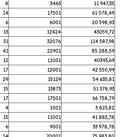
8
3463
11 947,35
14
17501
61 078,49
6
6001
20 598,43
13
12424
43059,72
31
32076
114 587,98
41
22901
85 288,59
12
11001
40393,69
17
12001
42 550,99
29
15129
54 635,81
15
13873
51 378,93
17
17501
66 758,79
4
1001
3 823,82
15
11001
41 883,78
6
9001
33 978,78
14
20001
75 983,80