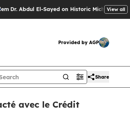
 El-Sayed on Historic Michigan Win: “People Are 
View all
Provided by AGP
Share
acté avec le Crédit